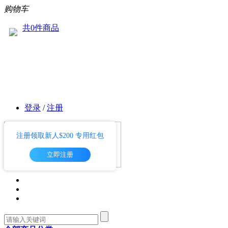
购物车
共0件商品
登录
/
注册
注册领取新人$200 专用红包
立即注册