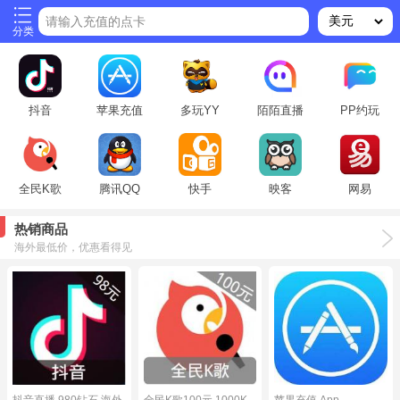
请输入充值的点卡
分类
抖音
苹果充值
多玩YY
陌陌直播
PP约玩
全民K歌
腾讯QQ
快手
映客
网易
热销商品
海外最低价，优惠看得见
抖音直播 980钻石 海外
全民K歌100元 1000K
苹果充值 App