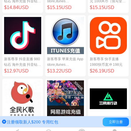
钻石 海外充值 抖音钻石
store,itunes
元 1000K币（填写全民
（原抖币）98元
store,iphone,ipad中国
K歌号充值）
$14.84USD
$15.15USD
$15.15USD
地区充值 100元
新客尊享 抖音直播 980
新客尊享 苹果充值 App
新客尊享 快手直播
钻石 海外充值 抖音钻石
store,itunes
1980快币直冲 198元
（原抖币）98元
store,iphone,ipad中国
$12.97USD
$13.22USD
$26.19USD
地区充值 100元
注册领取新人$200 专用红包
立即注册
新客尊享 全民K歌100
网易点数1000元(可直
三角洲行动（腾讯国
元 1000K币（填写全民
充/寄售) 网易一卡通
服）