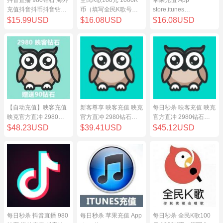
充值抖音抖币抖音钻98
币（填写全民K歌号充
store,itunes
元
值）
store,iphone,ipad中国
$15.99USD
$16.08USD
$16.08USD
地区充值 100元
【自动充值】映客充值
新客尊享 映客充值 映克
每日秒杀 映客充值 映克
映克官方直冲 2980钻
官方直冲 2980钻石
官方直冲 2980钻石
石 298元 inke钻石
298元 inke钻石
298元 inke钻石
$48.23USD
$39.41USD
$45.12USD
每日秒杀 抖音直播 980
每日秒杀 苹果充值 App
每日秒杀 全民K歌100