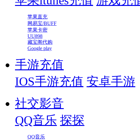
苹果itunes充值
游戏充
苹果直充
网易宝/BUFF
苹果卡密
UU898
藏宝阁代购
Google play
手游充值
IOS手游充值
安卓手游
社交影音
QQ音乐
探探
QQ音乐