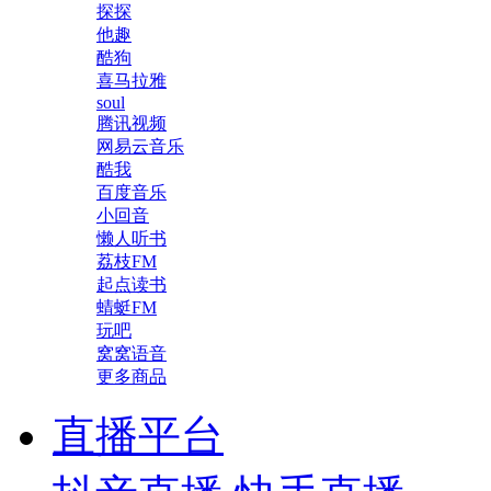
探探
他趣
酷狗
喜马拉雅
soul
腾讯视频
网易云音乐
酷我
百度音乐
小回音
懒人听书
荔枝FM
起点读书
蜻蜓FM
玩吧
窝窝语音
更多商品
直播平台