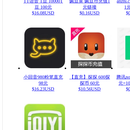
TT语音 T豆 10000T
豌豆荚 豌豆币充值1
anzh
豆 100元
元链接
1元
$16.08USD
$0.16USD
$
小回音980粉笔直充
【直充】探探 600探
腾讯n
98元
探币 60元
元=1
$16.23USD
$10.56USD
$