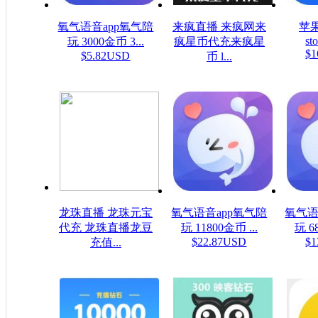
氧气语音app氧气陪
来疯直播 来疯网来
苹果
sto
玩 3000金币 3...
疯星币代充来疯星
$1
$5.82USD
币 l...
$16.08USD
龙珠直播 龙珠元宝
氧气语音app氧气陪
氧气语
代充 龙珠直播龙豆
玩 11800金币 ...
玩 6
$22.87USD
$1
充值...
$0.16USD