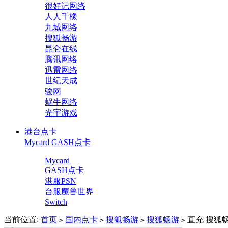
很好记网络
人人千橡
九城网络
搜狐畅游
昆仑在线
腾讯网络
迅雷网络
世纪天成
骏网
蜗牛网络
光宇游戏
港台点卡
Mycard
GASH点卡
Mycard
GASH点卡
港服PSN
台服魔兽世界
Switch
当前位置:
首页
国内点卡
搜狐畅游
搜狐畅游
直充 搜狐畅
>
>
>
>