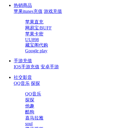
热销商品
苹果itunes充值
游戏充值
苹果直充
网易宝/BUFF
苹果卡密
UU898
藏宝阁代购
Google play
手游充值
IOS手游充值
安卓手游
社交影音
QQ音乐
探探
QQ音乐
探探
他趣
酷狗
喜马拉雅
soul