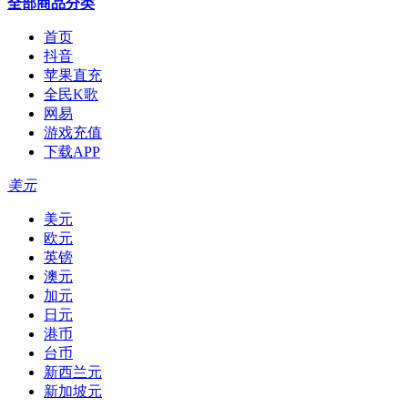
全部商品分类
首页
抖音
苹果直充
全民K歌
网易
游戏充值
下载APP
美元
美元
欧元
英镑
澳元
加元
日元
港币
台币
新西兰元
新加坡元