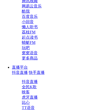
腾讯视频
网易云音乐
酷我
百度音乐
小回音
懒人听书
荔枝FM
起点读书
蜻蜓FM
玩吧
窝窝语音
更多商品
直播平台
抖音直播
快手直播
抖音直播
全民K歌
映客
虎牙直播
比心
TT语音