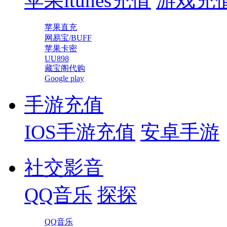
苹果itunes充值
游戏充
苹果直充
网易宝/BUFF
苹果卡密
UU898
藏宝阁代购
Google play
手游充值
IOS手游充值
安卓手游
社交影音
QQ音乐
探探
QQ音乐