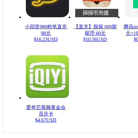
小回音980粉笔直充
【直充】探探 600探
腾讯n
98元
探币 60元
元=1
$16.23USD
$10.56USD
$
爱奇艺视频黄金会
员月卡
$4.67USD