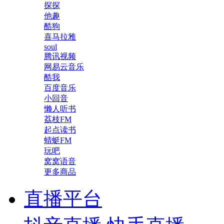
探探
他趣
酷狗
喜马拉雅
soul
腾讯视频
网易云音乐
酷我
百度音乐
小回音
懒人听书
荔枝FM
起点读书
蜻蜓FM
玩吧
窝窝语音
更多商品
直播平台