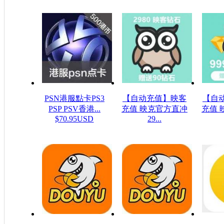
PSN港服點卡PS3
【自动充值】映客
【自
PSP PSV香港...
充值 映克官方直冲
充值 
$70.95USD
29...
$48.23USD
$16