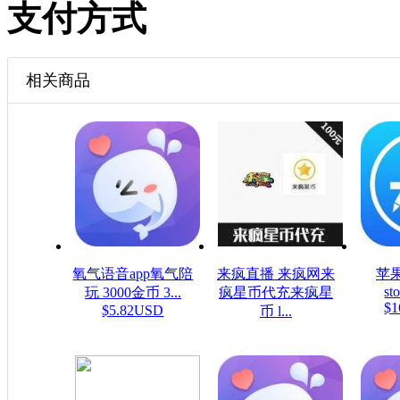
支付方式
相关商品
氧气语音app氧气陪
来疯直播 来疯网来
苹果
sto
玩 3000金币 3...
疯星币代充来疯星
$1
$5.82USD
币 l...
$16.08USD