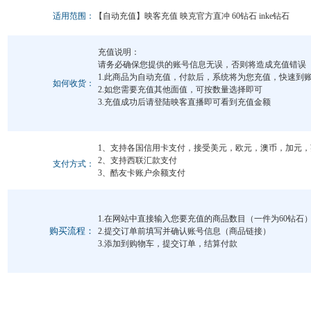
适用范围：
【自动充值】映客充值 映克官方直冲 60钻石 inke钻石
充值说明：
请务必确保您提供的账号信息无误，否则将造成充值错误
1.此商品为自动充值，付款后，系统将为您充值，快速到
如何收货：
2.如您需要充值其他面值，可按数量选择即可
3.充值成功后请登陆映客直播即可看到充值金额
1、支持各国信用卡支付，接受美元，欧元，澳币，加元
2、支持西联汇款支付
支付方式：
3、酷友卡账户余额支付
1.在网站中直接输入您要充值的商品数目（一件为60钻石
购买流程：
2.提交订单前填写并确认账号信息（商品链接）
3.添加到购物车，提交订单，结算付款