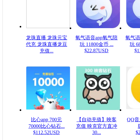
龙珠直播 龙珠元宝
氧气语音app氧气陪
氧气语
代充 龙珠直播龙豆
玩 11800金币 ...
玩 6
$22.87USD
$1
充值...
$0.16USD
比心app 700元
【自动充值】映客
QQ
70000比心钻石...
充值 映克官方直冲
$112.52USD
30...
$
$5.32USD