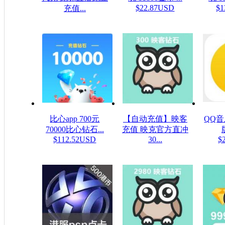
$22.87USD
$1
充值...
$0.16USD
比心app 700元
【自动充值】映客
QQ
70000比心钻石...
充值 映克官方直冲
$112.52USD
30...
$
$5.32USD