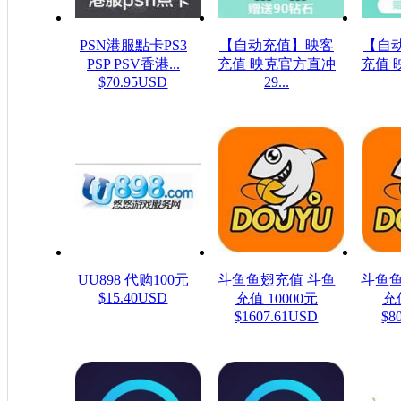
PSN港服點卡PS3
【自动充值】映客
【自
PSP PSV香港...
充值 映克官方直冲
充值 
$70.95USD
29...
$48.23USD
$16
UU898 代购100元
斗鱼鱼翅充值 斗鱼
斗鱼鱼
$15.40USD
充值 10000元
充值
$1607.61USD
$8