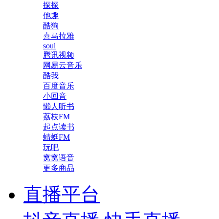
探探
他趣
酷狗
喜马拉雅
soul
腾讯视频
网易云音乐
酷我
百度音乐
小回音
懒人听书
荔枝FM
起点读书
蜻蜓FM
玩吧
窝窝语音
更多商品
直播平台