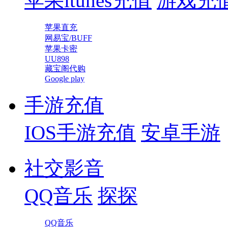
苹果itunes充值
游戏充
苹果直充
网易宝/BUFF
苹果卡密
UU898
藏宝阁代购
Google play
手游充值
IOS手游充值
安卓手游
社交影音
QQ音乐
探探
QQ音乐