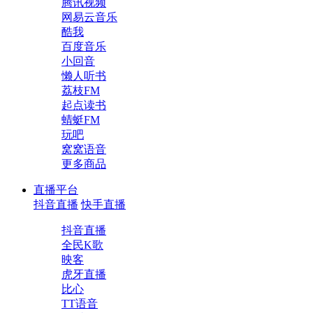
腾讯视频
网易云音乐
酷我
百度音乐
小回音
懒人听书
荔枝FM
起点读书
蜻蜓FM
玩吧
窝窝语音
更多商品
直播平台
抖音直播
快手直播
抖音直播
全民K歌
映客
虎牙直播
比心
TT语音