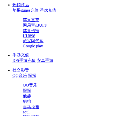
热销商品
苹果itunes充值
游戏充值
苹果直充
网易宝/BUFF
苹果卡密
UU898
藏宝阁代购
Google play
手游充值
IOS手游充值
安卓手游
社交影音
QQ音乐
探探
QQ音乐
探探
他趣
酷狗
喜马拉雅
soul