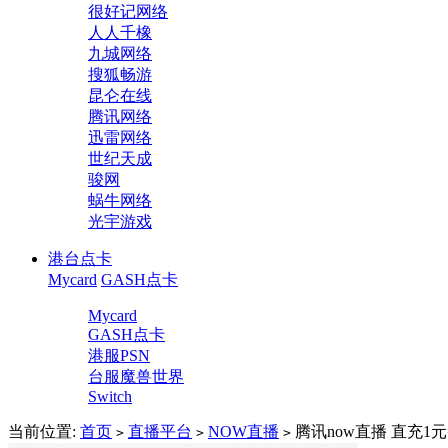
很好记网络
人人千橡
九城网络
搜狐畅游
昆仑在线
腾讯网络
迅雷网络
世纪天成
骏网
蜗牛网络
光宇游戏
港台点卡
Mycard
GASH点卡
Mycard
GASH点卡
港服PSN
台服魔兽世界
Switch
当前位置:
首页
直播平台
NOW直播
腾讯now直播 直充1
>
>
>