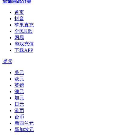
全部商品分类
首页
抖音
苹果直充
全民K歌
网易
游戏充值
下载APP
美元
美元
欧元
英镑
澳元
加元
日元
港币
台币
新西兰元
新加坡元