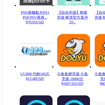
PSN港服點卡PS3
【自动充值】映客
【自
PSP PSV香港...
充值 映克官方直冲
充值 
$70.95USD
29...
$48.23USD
$16
UU898 代购100元
斗鱼鱼翅充值 斗鱼
斗鱼鱼
$15.40USD
充值 10000元
充值
$1607.61USD
$8