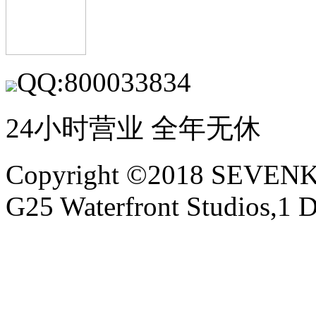
QQ:800033834
24小时营业 全年无休
Copyright ©2018 SEVE
G25 Waterfront Studios,1