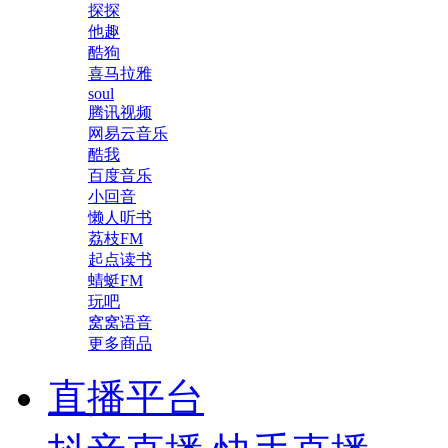
探探
他趣
酷狗
喜马拉雅
soul
腾讯视频
网易云音乐
酷我
百度音乐
小回音
懒人听书
荔枝FM
起点读书
蜻蜓FM
玩吧
窝窝语音
更多商品
直播平台