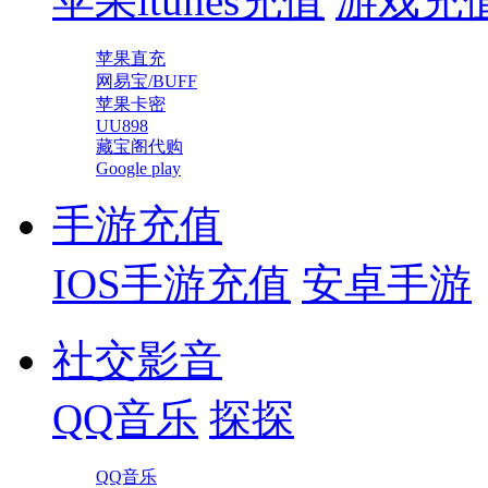
苹果itunes充值
游戏充
苹果直充
网易宝/BUFF
苹果卡密
UU898
藏宝阁代购
Google play
手游充值
IOS手游充值
安卓手游
社交影音
QQ音乐
探探
QQ音乐