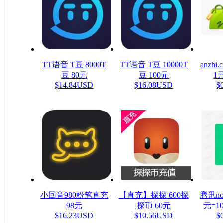
TT语音 T豆 8000T
TT语音 T豆 10000T
anzh
豆 80元
豆 100元
1元
$14.84USD
$16.08USD
$
小回音980粉笔直充
【直充】探探 600探
腾讯n
98元
探币 60元
元=1
$16.23USD
$10.56USD
$