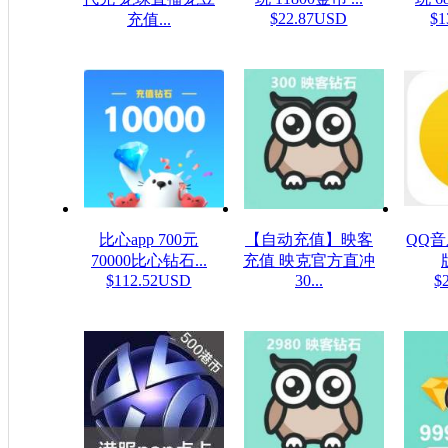
$22.87USD
$1
充值...
$0.16USD
比心app 700元
【自动充值】映客
QQ
70000比心钻石...
充值 映克官方直冲
$112.52USD
30...
$
$5.32USD