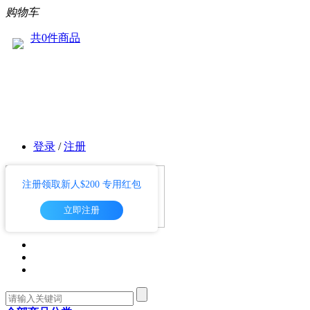
购物车
共0件商品
登录
/
注册
注册领取新人$200 专用红包
立即注册