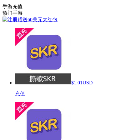
手游充值
热门手游
$1.01USD
充值