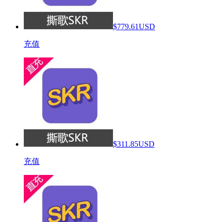
$779.61USD
充值
$311.85USD
充值