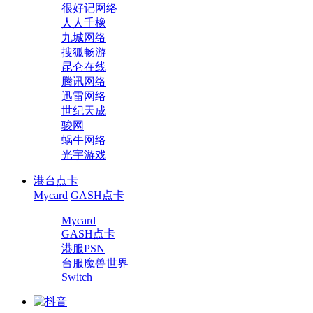
很好记网络
人人千橡
九城网络
搜狐畅游
昆仑在线
腾讯网络
迅雷网络
世纪天成
骏网
蜗牛网络
光宇游戏
港台点卡
Mycard
GASH点卡
Mycard
GASH点卡
港服PSN
台服魔兽世界
Switch