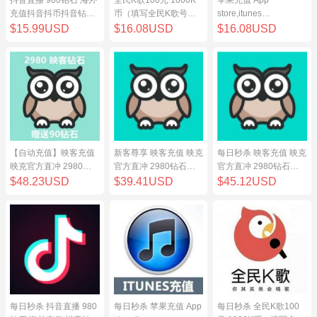
充值抖音抖币抖音钻98
币（填写全民K歌号充
store,itunes
元
值）
store,iphone,ipad中国
$15.99USD
$16.08USD
$16.08USD
地区充值 100元
【自动充值】映客充值
新客尊享 映客充值 映克
每日秒杀 映客充值 映克
映克官方直冲 2980钻
官方直冲 2980钻石
官方直冲 2980钻石
石 298元 inke钻石
298元 inke钻石
298元 inke钻石
$48.23USD
$39.41USD
$45.12USD
每日秒杀 抖音直播 980
每日秒杀 苹果充值 App
每日秒杀 全民K歌100