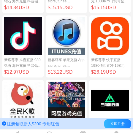
钻石 海外充值 抖音钻石
store,itunes
元 1000K币（填写全民
（原抖币）98元
store,iphone,ipad中国
K歌号充值）
$14.84USD
$15.15USD
$15.15USD
地区充值 100元
新客尊享 抖音直播 980
新客尊享 苹果充值 App
新客尊享 快手直播
钻石 海外充值 抖音钻石
store,itunes
1980快币直冲 198元
（原抖币）98元
store,iphone,ipad中国
$12.97USD
$13.22USD
$26.19USD
地区充值 100元
注册领取新人$200 专用红包
立即注册
新客尊享 全民K歌100
网易点数1000元(可直
三角洲行动（腾讯国
元 1000K币（填写全民
充/寄售) 网易一卡通
服）