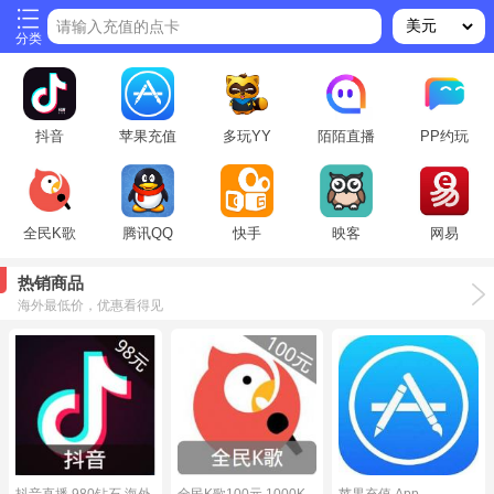
请输入充值的点卡
分类
抖音
苹果充值
多玩YY
陌陌直播
PP约玩
全民K歌
腾讯QQ
快手
映客
网易
热销商品
海外最低价，优惠看得见
抖音直播 980钻石 海外
全民K歌100元 1000K
苹果充值 App