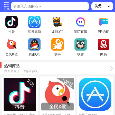
请输入充值的点卡
分类
抖音
苹果充值
多玩YY
陌陌直播
PP约玩
全民K歌
腾讯QQ
快手
映客
网易
热销商品
海外最低价，优惠看得见
抖音直播 980钻石 海外
全民K歌100元 1000K
苹果充值 App