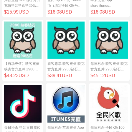
充值抖音抖币抖音钻98
币（填写全民K歌号充
store,itunes
元
值）
store,iphone,ipad中国
$15.99USD
$16.08USD
$16.08USD
地区充值 100元
【自动充值】映客充值
新客尊享 映客充值 映克
每日秒杀 映客充值 映克
映克官方直冲 2980钻
官方直冲 2980钻石
官方直冲 2980钻石
石 298元 inke钻石
298元 inke钻石
298元 inke钻石
$48.23USD
$39.41USD
$45.12USD
每日秒杀 抖音直播 980
每日秒杀 苹果充值 App
每日秒杀 全民K歌100