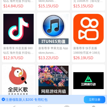
钻石 海外充值 抖音钻石
store,itunes
元 1000K币（填写全民
（原抖币）98元
store,iphone,ipad中国
K歌号充值）
$14.84USD
$15.15USD
$15.15USD
地区充值 100元
新客尊享 抖音直播 980
新客尊享 苹果充值 App
新客尊享 快手直播
钻石 海外充值 抖音钻石
store,itunes
1980快币直冲 198元
（原抖币）98元
store,iphone,ipad中国
$12.97USD
$13.22USD
$26.19USD
地区充值 100元
注册领取新人$200 专用红包
立即注册
新客尊享 全民K歌100
网易点数1000元(可直
三角洲行动（腾讯国
元 1000K币（填写全民
充/寄售) 网易一卡通
服）