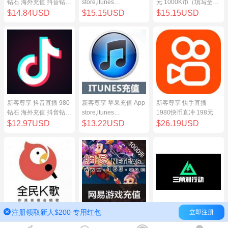
钻石 海外充值 抖音钻石
store,itunes
元 1000K币（填写全民
（原抖币）98元
store,iphone,ipad中国
K歌号充值）
$14.84USD
$15.15USD
$15.15USD
地区充值 100元
新客尊享 抖音直播 980
新客尊享 苹果充值 App
新客尊享 快手直播
钻石 海外充值 抖音钻石
store,itunes
1980快币直冲 198元
（原抖币）98元
store,iphone,ipad中国
$12.97USD
$13.22USD
$26.19USD
地区充值 100元
注册领取新人$200 专用红包
立即注册
新客尊享 全民K歌100
网易点数1000元(可直
三角洲行动（腾讯国
元 1000K币（填写全民
充/寄售) 网易一卡通
服）