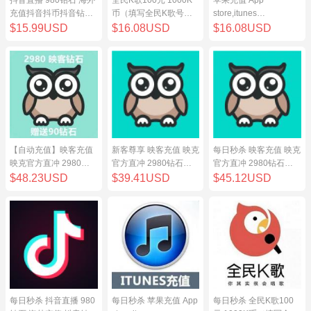
充值抖音抖币抖音钻98
币（填写全民K歌号充
store,itunes
元
值）
store,iphone,ipad中国
$15.99USD
$16.08USD
$16.08USD
地区充值 100元
【自动充值】映客充值
新客尊享 映客充值 映克
每日秒杀 映客充值 映克
映克官方直冲 2980钻
官方直冲 2980钻石
官方直冲 2980钻石
石 298元 inke钻石
298元 inke钻石
298元 inke钻石
$48.23USD
$39.41USD
$45.12USD
每日秒杀 抖音直播 980
每日秒杀 苹果充值 App
每日秒杀 全民K歌100