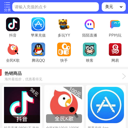
请输入充值的点卡
分类
抖音
苹果充值
多玩YY
陌陌直播
PP约玩
全民K歌
腾讯QQ
快手
映客
网易
热销商品
海外最低价，优惠看得见
抖音直播 980钻石 海外
全民K歌100元 1000K
苹果充值 App