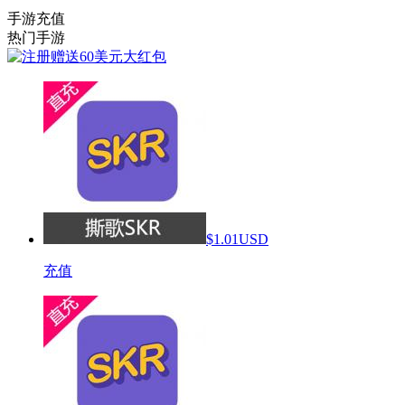
手游充值
热门手游
$1.01USD
充值