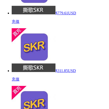
$779.61USD
充值
$311.85USD
充值