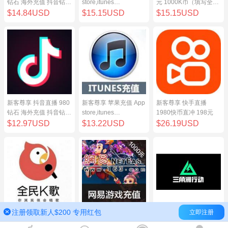
钻石 海外充值 抖音钻石
store,itunes
元 1000K币（填写全民
（原抖币）98元
store,iphone,ipad中国
K歌号充值）
$14.84USD
$15.15USD
$15.15USD
地区充值 100元
新客尊享 抖音直播 980
新客尊享 苹果充值 App
新客尊享 快手直播
钻石 海外充值 抖音钻石
store,itunes
1980快币直冲 198元
（原抖币）98元
store,iphone,ipad中国
$12.97USD
$13.22USD
$26.19USD
地区充值 100元
注册领取新人$200 专用红包
立即注册
新客尊享 全民K歌100
网易点数1000元(可直
三角洲行动（腾讯国
元 1000K币（填写全民
充/寄售) 网易一卡通
服）