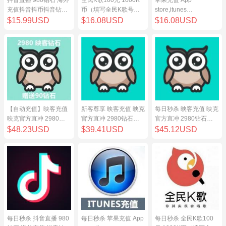
充值抖音抖币抖音钻98
币（填写全民K歌号充
store,itunes
元
值）
store,iphone,ipad中国
$15.99USD
$16.08USD
$16.08USD
地区充值 100元
【自动充值】映客充值
新客尊享 映客充值 映克
每日秒杀 映客充值 映克
映克官方直冲 2980钻
官方直冲 2980钻石
官方直冲 2980钻石
石 298元 inke钻石
298元 inke钻石
298元 inke钻石
$48.23USD
$39.41USD
$45.12USD
每日秒杀 抖音直播 980
每日秒杀 苹果充值 App
每日秒杀 全民K歌100