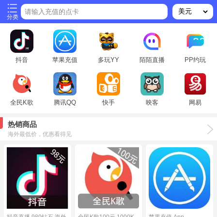
请输入充值的点卡
分类
抖音
苹果充值
多玩YY
陌陌直播
PP约玩
全民K歌
腾讯QQ
快手
映客
网易
热销商品
海外最低价，优惠看得见
抖音直播 980钻石 海外
全民K歌100元 1000K
苹果充值 App