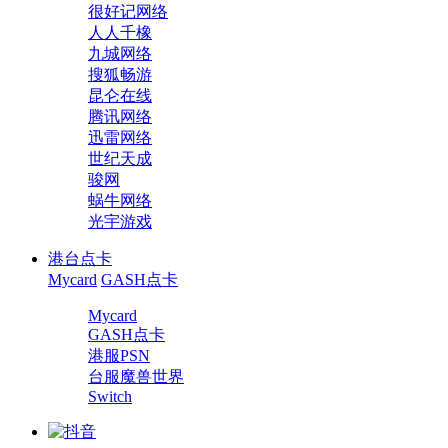
很好记网络
人人千橡
九城网络
搜狐畅游
昆仑在线
腾讯网络
迅雷网络
世纪天成
骏网
蜗牛网络
光宇游戏
港台点卡
Mycard
GASH点卡
Mycard
GASH点卡
港服PSN
台服魔兽世界
Switch