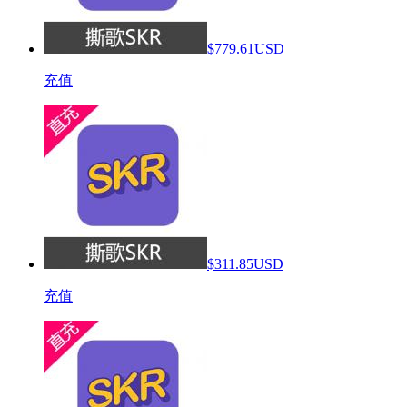
$779.61USD
充值
$311.85USD
充值