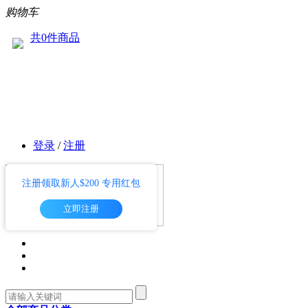
购物车
共0件商品
登录
/
注册
注册领取新人$200 专用红包
立即注册