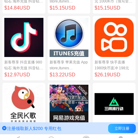
钻石 海外充值 抖音钻石
store,itunes
元 1000K币（填写全民
（原抖币）98元
store,iphone,ipad中国
K歌号充值）
$14.84USD
$15.15USD
$15.15USD
地区充值 100元
新客尊享 抖音直播 980
新客尊享 苹果充值 App
新客尊享 快手直播
钻石 海外充值 抖音钻石
store,itunes
1980快币直冲 198元
（原抖币）98元
store,iphone,ipad中国
$12.97USD
$13.22USD
$26.19USD
地区充值 100元
注册领取新人$200 专用红包
立即注册
新客尊享 全民K歌100
网易点数1000元(可直
三角洲行动（腾讯国
元 1000K币（填写全民
充/寄售) 网易一卡通
服）