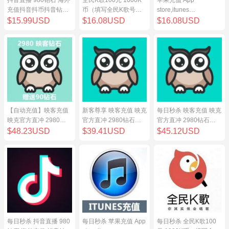
充值抖音抖币抖音钻98
币（填写全民K歌号充
store,itunes
元
值）
store,iphone,ipad中国
$15.99USD
$16.08USD
$16.08USD
地区充值 100元
【自动充值】映客充值
新客尊享 映客充值 映克
每日秒杀 映客充值 映克
映克官方直冲 2980钻
官方直冲 2980钻石
官方直冲 2980钻石
石 298元 inke钻石
298元 inke钻石
298元 inke钻石
$48.23USD
$39.41USD
$45.12USD
每日秒杀 抖音直播 980
每日秒杀 苹果充值 App
每日秒杀 全民K歌100