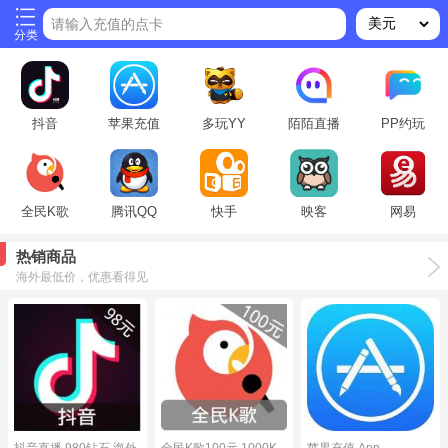
请输入充值的点卡
分类
抖音
苹果充值
多玩YY
陌陌直播
PP约玩
全民K歌
腾讯QQ
快手
映客
网易
热销商品
海外最低价，优惠看得见
抖音直播 980钻石 海外
全民K歌100元 1000K
苹果充值 App