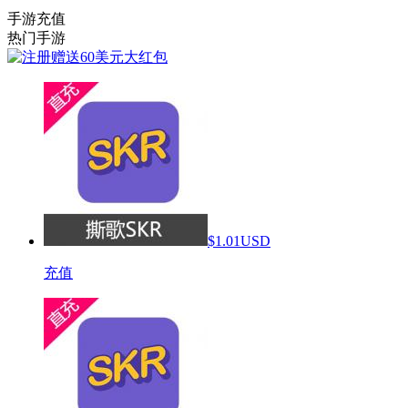
手游充值
热门手游
$1.01USD
充值