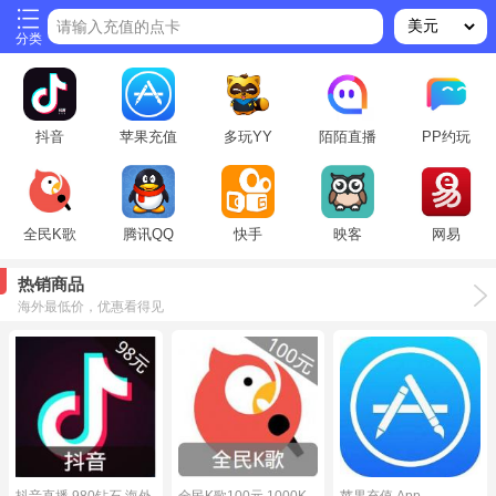
请输入充值的点卡
分类
抖音
苹果充值
多玩YY
陌陌直播
PP约玩
全民K歌
腾讯QQ
快手
映客
网易
热销商品
海外最低价，优惠看得见
抖音直播 980钻石 海外
全民K歌100元 1000K
苹果充值 App