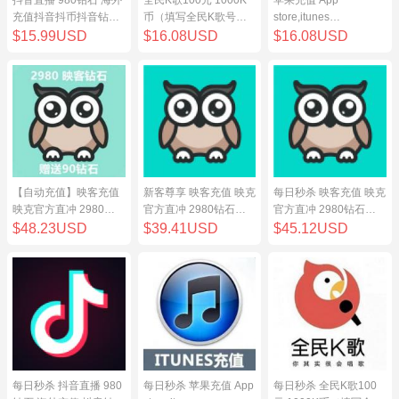
充值抖音抖币抖音钻98
币（填写全民K歌号充
store,itunes
元
值）
store,iphone,ipad中国
$15.99USD
$16.08USD
$16.08USD
地区充值 100元
【自动充值】映客充值
新客尊享 映客充值 映克
每日秒杀 映客充值 映克
映克官方直冲 2980钻
官方直冲 2980钻石
官方直冲 2980钻石
石 298元 inke钻石
298元 inke钻石
298元 inke钻石
$48.23USD
$39.41USD
$45.12USD
每日秒杀 抖音直播 980
每日秒杀 苹果充值 App
每日秒杀 全民K歌100