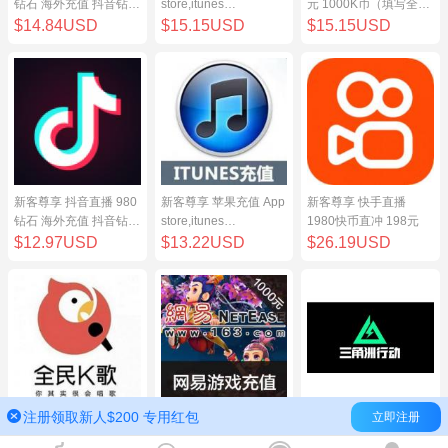
钻石 海外充值 抖音钻石
store,itunes
元 1000K币（填写全民
（原抖币）98元
store,iphone,ipad中国
K歌号充值）
$14.84USD
$15.15USD
$15.15USD
地区充值 100元
新客尊享 抖音直播 980
新客尊享 苹果充值 App
新客尊享 快手直播
钻石 海外充值 抖音钻石
store,itunes
1980快币直冲 198元
（原抖币）98元
store,iphone,ipad中国
$12.97USD
$13.22USD
$26.19USD
地区充值 100元
注册领取新人$200 专用红包
立即注册
新客尊享 全民K歌100
网易点数1000元(可直
三角洲行动（腾讯国
元 1000K币（填写全民
充/寄售) 网易一卡通
服）