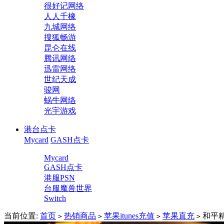
很好记网络
人人千橡
九城网络
搜狐畅游
昆仑在线
腾讯网络
迅雷网络
世纪天成
骏网
蜗牛网络
光宇游戏
港台点卡
Mycard
GASH点卡
Mycard
GASH点卡
港服PSN
台服魔兽世界
Switch
当前位置:
首页
热销商品
苹果itunes充值
苹果直充
和平精
>
>
>
>