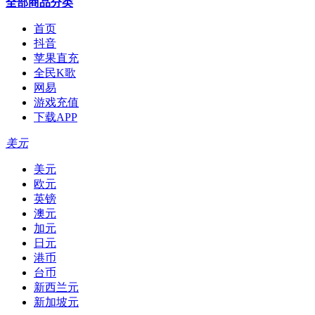
全部商品分类
首页
抖音
苹果直充
全民K歌
网易
游戏充值
下载APP
美元
美元
欧元
英镑
澳元
加元
日元
港币
台币
新西兰元
新加坡元