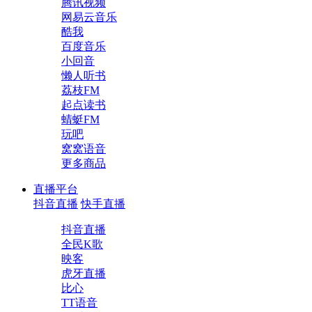
腾讯视频
网易云音乐
酷我
百度音乐
小回音
懒人听书
荔枝FM
起点读书
蜻蜓FM
玩吧
窝窝语音
更多商品
直播平台
抖音直播
快手直播
抖音直播
全民K歌
映客
虎牙直播
比心
TT语音