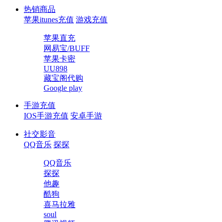
热销商品
苹果itunes充值
游戏充值
苹果直充
网易宝/BUFF
苹果卡密
UU898
藏宝阁代购
Google play
手游充值
IOS手游充值
安卓手游
社交影音
QQ音乐
探探
QQ音乐
探探
他趣
酷狗
喜马拉雅
soul