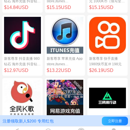
钻石 海外充值 抖音钻石
store,itunes
元 1000K币（填写全民
（原抖币）98元
store,iphone,ipad中国
K歌号充值）
$14.84USD
$15.15USD
$15.15USD
地区充值 100元
新客尊享 抖音直播 980
新客尊享 苹果充值 App
新客尊享 快手直播
钻石 海外充值 抖音钻石
store,itunes
1980快币直冲 198元
（原抖币）98元
store,iphone,ipad中国
$12.97USD
$13.22USD
$26.19USD
地区充值 100元
注册领取新人$200 专用红包
立即注册
新客尊享 全民K歌100
网易点数1000元(可直
三角洲行动（腾讯国
元 1000K币（填写全民
充/寄售) 网易一卡通
服）