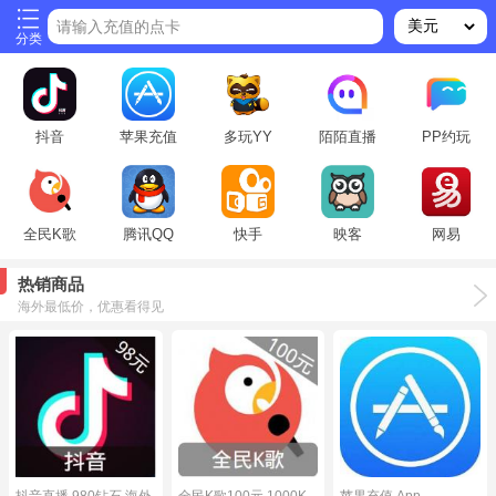
请输入充值的点卡
分类
抖音
苹果充值
多玩YY
陌陌直播
PP约玩
全民K歌
腾讯QQ
快手
映客
网易
热销商品
海外最低价，优惠看得见
抖音直播 980钻石 海外
全民K歌100元 1000K
苹果充值 App