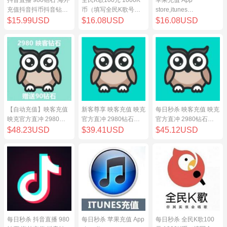
充值抖音抖币抖音钻98
币（填写全民K歌号充
store,itunes
元
值）
store,iphone,ipad中国
$15.99USD
$16.08USD
$16.08USD
地区充值 100元
【自动充值】映客充值
新客尊享 映客充值 映克
每日秒杀 映客充值 映克
映克官方直冲 2980钻
官方直冲 2980钻石
官方直冲 2980钻石
石 298元 inke钻石
298元 inke钻石
298元 inke钻石
$48.23USD
$39.41USD
$45.12USD
每日秒杀 抖音直播 980
每日秒杀 苹果充值 App
每日秒杀 全民K歌100