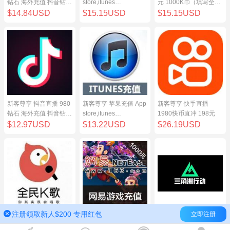
钻石 海外充值 抖音钻石
store,itunes
元 1000K币（填写全民
（原抖币）98元
store,iphone,ipad中国
K歌号充值）
$14.84USD
$15.15USD
$15.15USD
地区充值 100元
新客尊享 抖音直播 980
新客尊享 苹果充值 App
新客尊享 快手直播
钻石 海外充值 抖音钻石
store,itunes
1980快币直冲 198元
（原抖币）98元
store,iphone,ipad中国
$12.97USD
$13.22USD
$26.19USD
地区充值 100元
注册领取新人$200 专用红包
立即注册
新客尊享 全民K歌100
网易点数1000元(可直
三角洲行动（腾讯国
元 1000K币（填写全民
充/寄售) 网易一卡通
服）