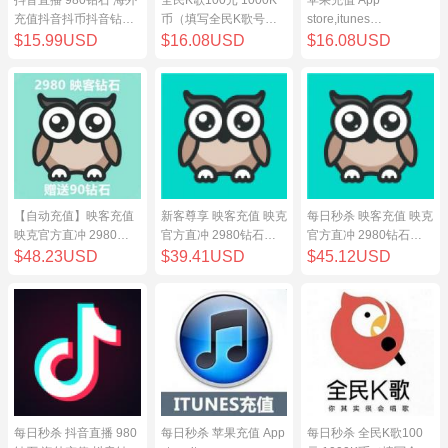
充值抖音抖币抖音钻98
币（填写全民K歌号充
store,itunes
元
值）
store,iphone,ipad中国
$15.99USD
$16.08USD
$16.08USD
地区充值 100元
【自动充值】映客充值
新客尊享 映客充值 映克
每日秒杀 映客充值 映克
映克官方直冲 2980钻
官方直冲 2980钻石
官方直冲 2980钻石
石 298元 inke钻石
298元 inke钻石
298元 inke钻石
$48.23USD
$39.41USD
$45.12USD
每日秒杀 抖音直播 980
每日秒杀 苹果充值 App
每日秒杀 全民K歌100