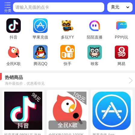
请输入充值的点卡
分类
抖音
苹果充值
多玩YY
陌陌直播
PP约玩
全民K歌
腾讯QQ
快手
映客
网易
热销商品
海外最低价，优惠看得见
抖音直播 980钻石 海外
全民K歌100元 1000K
苹果充值 App