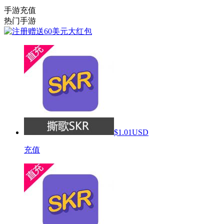
手游充值
热门手游
$1.01USD
充值