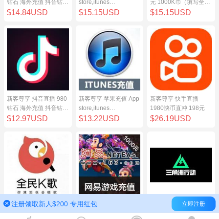
钻石 海外充值 抖音钻石
store,itunes
元 1000K币（填写全民
（原抖币）98元
store,iphone,ipad中国
K歌号充值）
$14.84USD
$15.15USD
$15.15USD
地区充值 100元
新客尊享 抖音直播 980
新客尊享 苹果充值 App
新客尊享 快手直播
钻石 海外充值 抖音钻石
store,itunes
1980快币直冲 198元
（原抖币）98元
store,iphone,ipad中国
$12.97USD
$13.22USD
$26.19USD
地区充值 100元
注册领取新人$200 专用红包
立即注册
新客尊享 全民K歌100
网易点数1000元(可直
三角洲行动（腾讯国
元 1000K币（填写全民
充/寄售) 网易一卡通
服）