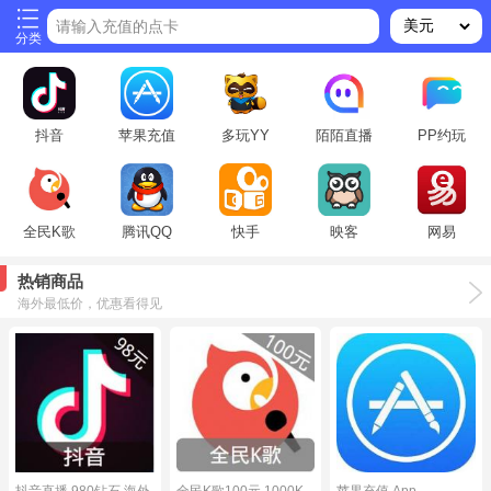
请输入充值的点卡
分类
抖音
苹果充值
多玩YY
陌陌直播
PP约玩
全民K歌
腾讯QQ
快手
映客
网易
热销商品
海外最低价，优惠看得见
抖音直播 980钻石 海外
全民K歌100元 1000K
苹果充值 App