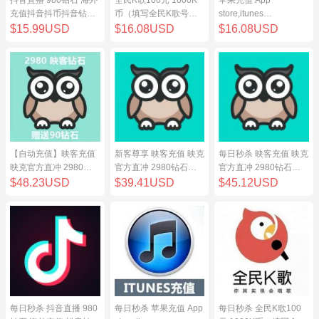
充值抖音抖币抖音钻98
币（填写全民K歌号充
store,itunes
元
值）
store,iphone,ipad中国
$15.99USD
$16.08USD
$16.08USD
地区充值 100元
【自动充值】映客充值
新客尊享 映客充值 映克
每日秒杀 映客充值 映克
映克官方直冲 2980钻
官方直冲 2980钻石
官方直冲 2980钻石
石 298元 inke钻石
298元 inke钻石
298元 inke钻石
$48.23USD
$39.41USD
$45.12USD
每日秒杀 抖音直播 980
每日秒杀 苹果充值 App
每日秒杀 全民K歌100