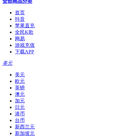
全部商品分类
首页
抖音
苹果直充
全民K歌
网易
游戏充值
下载APP
美元
美元
欧元
英镑
澳元
加元
日元
港币
台币
新西兰元
新加坡元