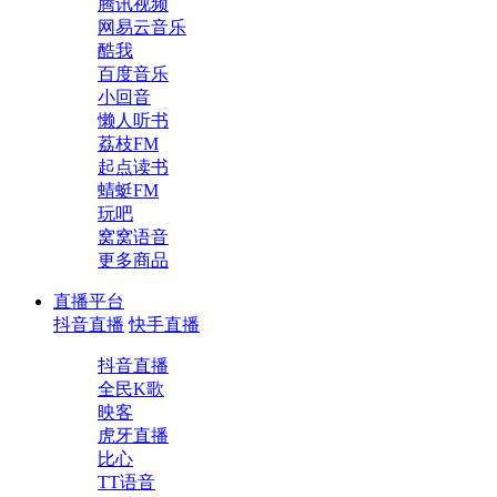
腾讯视频
网易云音乐
酷我
百度音乐
小回音
懒人听书
荔枝FM
起点读书
蜻蜓FM
玩吧
窝窝语音
更多商品
直播平台
抖音直播
快手直播
抖音直播
全民K歌
映客
虎牙直播
比心
TT语音