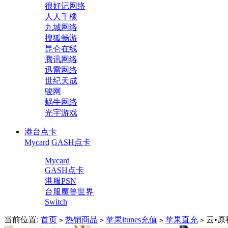
很好记网络
人人千橡
九城网络
搜狐畅游
昆仑在线
腾讯网络
迅雷网络
世纪天成
骏网
蜗牛网络
光宇游戏
港台点卡
Mycard
GASH点卡
Mycard
GASH点卡
港服PSN
台服魔兽世界
Switch
当前位置:
首页
热销商品
苹果itunes充值
苹果直充
云•原
>
>
>
>