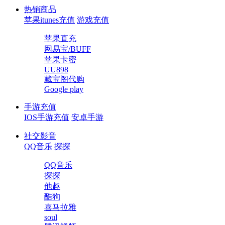
热销商品
苹果itunes充值
游戏充值
苹果直充
网易宝/BUFF
苹果卡密
UU898
藏宝阁代购
Google play
手游充值
IOS手游充值
安卓手游
社交影音
QQ音乐
探探
QQ音乐
探探
他趣
酷狗
喜马拉雅
soul