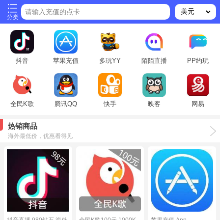
请输入充值的点卡
分类
抖音
苹果充值
多玩YY
陌陌直播
PP约玩
全民K歌
腾讯QQ
快手
映客
网易
热销商品
海外最低价，优惠看得见
抖音直播 980钻石 海外
全民K歌100元 1000K
苹果充值 App