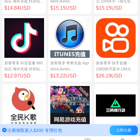
钻石 海外充值 抖音钻石
store,itunes
元 1000K币（填写全民
（原抖币）98元
store,iphone,ipad中国
K歌号充值）
$14.84USD
$15.15USD
$15.15USD
地区充值 100元
新客尊享 抖音直播 980
新客尊享 苹果充值 App
新客尊享 快手直播
钻石 海外充值 抖音钻石
store,itunes
1980快币直冲 198元
（原抖币）98元
store,iphone,ipad中国
$12.97USD
$13.22USD
$26.19USD
地区充值 100元
注册领取新人$200 专用红包
立即注册
新客尊享 全民K歌100
网易点数1000元(可直
三角洲行动（腾讯国
元 1000K币（填写全民
充/寄售) 网易一卡通
服）