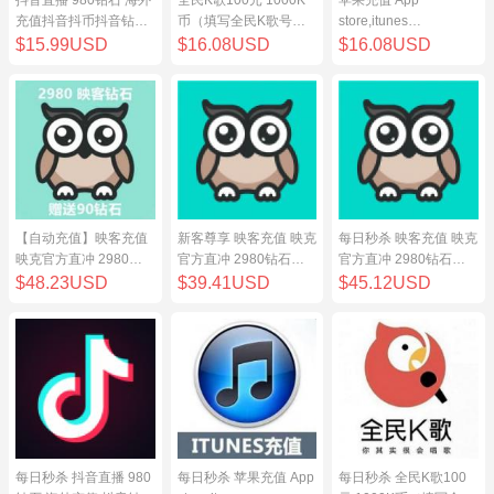
充值抖音抖币抖音钻98
币（填写全民K歌号充
store,itunes
元
值）
store,iphone,ipad中国
$15.99USD
$16.08USD
$16.08USD
地区充值 100元
【自动充值】映客充值
新客尊享 映客充值 映克
每日秒杀 映客充值 映克
映克官方直冲 2980钻
官方直冲 2980钻石
官方直冲 2980钻石
石 298元 inke钻石
298元 inke钻石
298元 inke钻石
$48.23USD
$39.41USD
$45.12USD
每日秒杀 抖音直播 980
每日秒杀 苹果充值 App
每日秒杀 全民K歌100