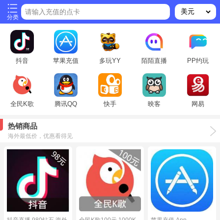
请输入充值的点卡
分类
抖音
苹果充值
多玩YY
陌陌直播
PP约玩
全民K歌
腾讯QQ
快手
映客
网易
热销商品
海外最低价，优惠看得见
抖音直播 980钻石 海外
全民K歌100元 1000K
苹果充值 App