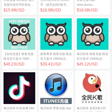
充值抖音抖币抖音钻98
币（填写全民K歌号充
store,itunes
元
值）
store,iphone,ipad中国
$15.99USD
$16.08USD
$16.08USD
地区充值 100元
【自动充值】映客充值
新客尊享 映客充值 映克
每日秒杀 映客充值 映克
映克官方直冲 2980钻
官方直冲 2980钻石
官方直冲 2980钻石
石 298元 inke钻石
298元 inke钻石
298元 inke钻石
$48.23USD
$39.41USD
$45.12USD
每日秒杀 抖音直播 980
每日秒杀 苹果充值 App
每日秒杀 全民K歌100