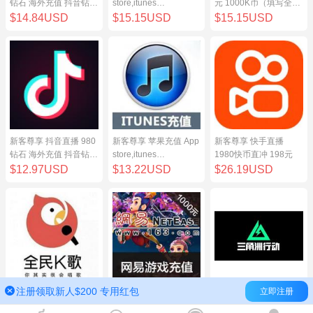
钻石 海外充值 抖音钻石
store,itunes
元 1000K币（填写全民
（原抖币）98元
store,iphone,ipad中国
K歌号充值）
$14.84USD
$15.15USD
$15.15USD
地区充值 100元
新客尊享 抖音直播 980
新客尊享 苹果充值 App
新客尊享 快手直播
钻石 海外充值 抖音钻石
store,itunes
1980快币直冲 198元
（原抖币）98元
store,iphone,ipad中国
$12.97USD
$13.22USD
$26.19USD
地区充值 100元
注册领取新人$200 专用红包
立即注册
新客尊享 全民K歌100
网易点数1000元(可直
三角洲行动（腾讯国
元 1000K币（填写全民
充/寄售) 网易一卡通
服）