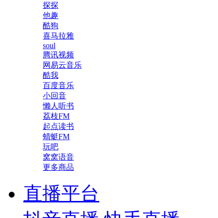
探探
他趣
酷狗
喜马拉雅
soul
腾讯视频
网易云音乐
酷我
百度音乐
小回音
懒人听书
荔枝FM
起点读书
蜻蜓FM
玩吧
窝窝语音
更多商品
直播平台