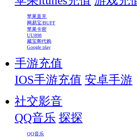
苹果itunes充值
游戏充
苹果直充
网易宝/BUFF
苹果卡密
UU898
藏宝阁代购
Google play
手游充值
IOS手游充值
安卓手游
社交影音
QQ音乐
探探
QQ音乐