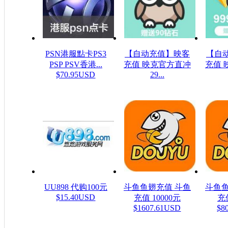
PSN港服點卡PS3
【自动充值】映客
【自
PSP PSV香港...
充值 映克官方直冲
充值 
$70.95USD
29...
$48.23USD
$16
UU898 代购100元
斗鱼鱼翅充值 斗鱼
斗鱼鱼
$15.40USD
充值 10000元
充值
$1607.61USD
$8