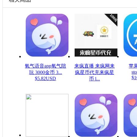
氧气语音app氧气陪
来疯直播 来疯网来
苹果
sto
玩 3000金币 3...
疯星币代充来疯星
$1
$5.82USD
币 l...
$16.08USD