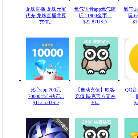
龙珠直播 龙珠元宝
氧气语音app氧气陪
氧气语
代充 龙珠直播龙豆
玩 11800金币 ...
玩 6
$22.87USD
$1
充值...
$0.16USD
比心app 700元
【自动充值】映客
QQ
70000比心钻石...
充值 映克官方直冲
$112.52USD
30...
$
$5.32USD