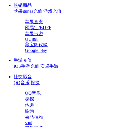
热销商品
苹果itunes充值
游戏充值
苹果直充
网易宝/BUFF
苹果卡密
UU898
藏宝阁代购
Google play
手游充值
IOS手游充值
安卓手游
社交影音
QQ音乐
探探
QQ音乐
探探
他趣
酷狗
喜马拉雅
soul