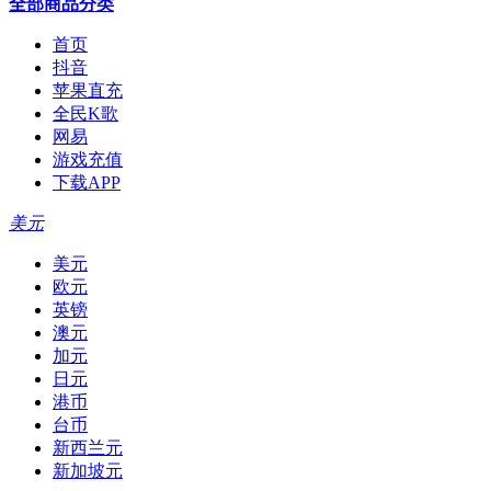
全部商品分类
首页
抖音
苹果直充
全民K歌
网易
游戏充值
下载APP
美元
美元
欧元
英镑
澳元
加元
日元
港币
台币
新西兰元
新加坡元