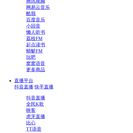
腾讯视频
网易云音乐
酷我
百度音乐
小回音
懒人听书
荔枝FM
起点读书
蜻蜓FM
玩吧
窝窝语音
更多商品
直播平台
抖音直播
快手直播
抖音直播
全民K歌
映客
虎牙直播
比心
TT语音