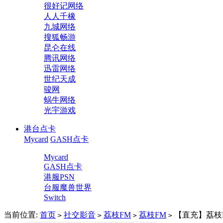
很好记网络
人人千橡
九城网络
搜狐畅游
昆仑在线
腾讯网络
迅雷网络
世纪天成
骏网
蜗牛网络
光宇游戏
港台点卡
Mycard
GASH点卡
Mycard
GASH点卡
港服PSN
台服魔兽世界
Switch
当前位置:
首页
社交影音
荔枝FM
荔枝FM
【直充】荔枝FM
>
>
>
>