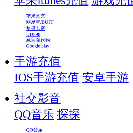
苹果itunes充值
游戏充
苹果直充
网易宝/BUFF
苹果卡密
UU898
藏宝阁代购
Google play
手游充值
IOS手游充值
安卓手游
社交影音
QQ音乐
探探
QQ音乐