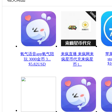
氧气语音app氧气陪
来疯直播 来疯网来
苹果
sto
玩 3000金币 3...
疯星币代充来疯星
$1
$5.82USD
币 l...
$16.08USD