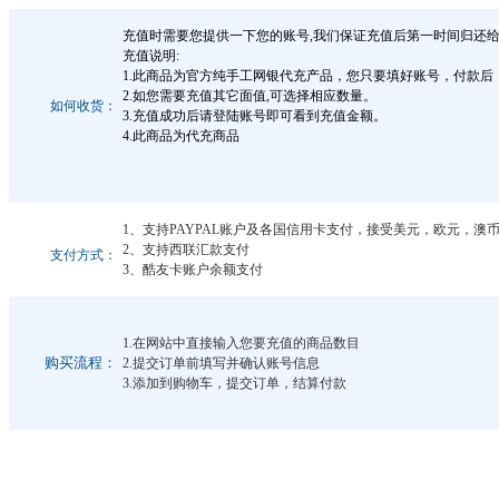
充值时需要您提供一下您的账号,我们保证充值后第一时间归还给
充值说明:
1.此商品为官方纯手工网银代充产品，您只要填好账号，付款
2.如您需要充值其它面值,可选择相应数量。
如何收货：
3.充值成功后请登陆账号即可看到充值金额。
4.此商品为代充商品
1、支持PAYPAL账户及各国信用卡支付，接受美元，欧元，
2、支持西联汇款支付
支付方式：
3、酷友卡账户余额支付
1.在网站中直接输入您要充值的商品数目
购买流程：
2.提交订单前填写并确认账号信息
3.添加到购物车，提交订单，结算付款