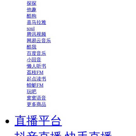
探探
他趣
酷狗
喜马拉雅
soul
腾讯视频
网易云音乐
酷我
百度音乐
小回音
懒人听书
荔枝FM
起点读书
蜻蜓FM
玩吧
窝窝语音
更多商品
直播平台