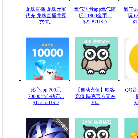
龙珠直播 龙珠元宝
氧气语音app氧气陪
氧气语
代充 龙珠直播龙豆
玩 11800金币 ...
玩 6
$22.87USD
$1
充值...
$0.16USD
比心app 700元
【自动充值】映客
QQ
70000比心钻石...
充值 映克官方直冲
$112.52USD
30...
$
$5.32USD