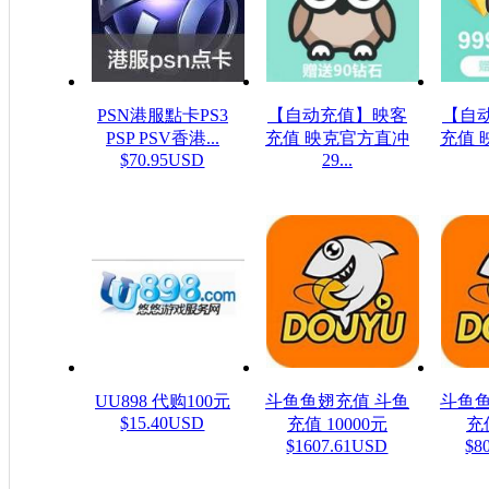
PSN港服點卡PS3
【自动充值】映客
【自
PSP PSV香港...
充值 映克官方直冲
充值 
$70.95USD
29...
$48.23USD
$16
UU898 代购100元
斗鱼鱼翅充值 斗鱼
斗鱼鱼
$15.40USD
充值 10000元
充值
$1607.61USD
$8