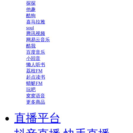
探探
他趣
酷狗
喜马拉雅
soul
腾讯视频
网易云音乐
酷我
百度音乐
小回音
懒人听书
荔枝FM
起点读书
蜻蜓FM
玩吧
窝窝语音
更多商品
直播平台