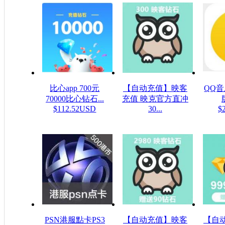
比心app 700元
【自动充值】映客
QQ
70000比心钻石...
充值 映克官方直冲
$112.52USD
30...
$
$5.32USD
PSN港服點卡PS3
【自动充值】映客
【自