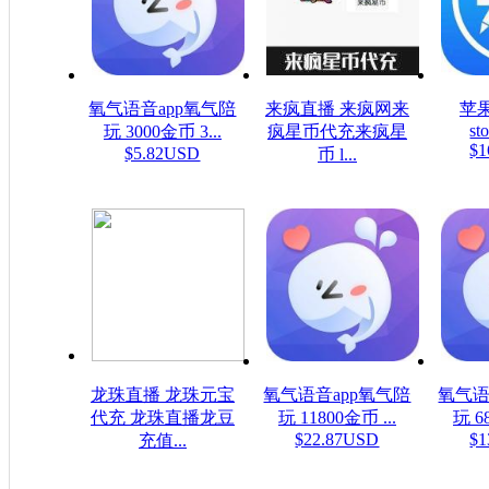
氧气语音app氧气陪
来疯直播 来疯网来
苹果
sto
玩 3000金币 3...
疯星币代充来疯星
$1
$5.82USD
币 l...
$16.08USD
龙珠直播 龙珠元宝
氧气语音app氧气陪
氧气语
代充 龙珠直播龙豆
玩 11800金币 ...
玩 6
$22.87USD
$1
充值...
$0.16USD