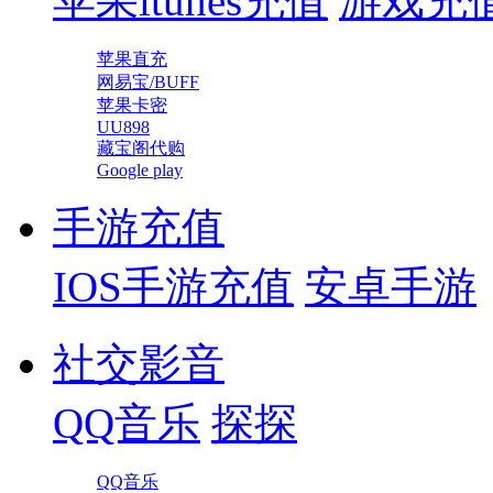
苹果itunes充值
游戏充
苹果直充
网易宝/BUFF
苹果卡密
UU898
藏宝阁代购
Google play
手游充值
IOS手游充值
安卓手游
社交影音
QQ音乐
探探
QQ音乐