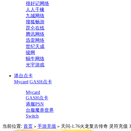
很好记网络
人人千橡
九城网络
搜狐畅游
昆仑在线
腾讯网络
迅雷网络
世纪天成
骏网
蜗牛网络
光宇游戏
港台点卡
Mycard
GASH点卡
Mycard
GASH点卡
港服PSN
台服魔兽世界
Switch
当前位置:
首页
手游充值
天问-1.76火龙复古传奇 灵符充值 
>
>