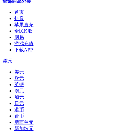
全部商品分类
首页
抖音
苹果直充
全民K歌
网易
游戏充值
下载APP
美元
美元
欧元
英镑
澳元
加元
日元
港币
台币
新西兰元
新加坡元