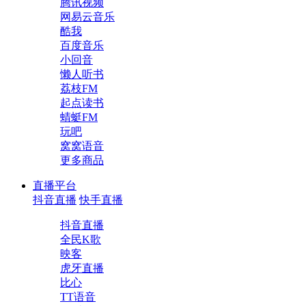
腾讯视频
网易云音乐
酷我
百度音乐
小回音
懒人听书
荔枝FM
起点读书
蜻蜓FM
玩吧
窝窝语音
更多商品
直播平台
抖音直播
快手直播
抖音直播
全民K歌
映客
虎牙直播
比心
TT语音