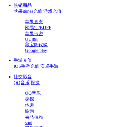
热销商品
苹果itunes充值
游戏充值
苹果直充
网易宝/BUFF
苹果卡密
UU898
藏宝阁代购
Google play
手游充值
IOS手游充值
安卓手游
社交影音
QQ音乐
探探
QQ音乐
探探
他趣
酷狗
喜马拉雅
soul