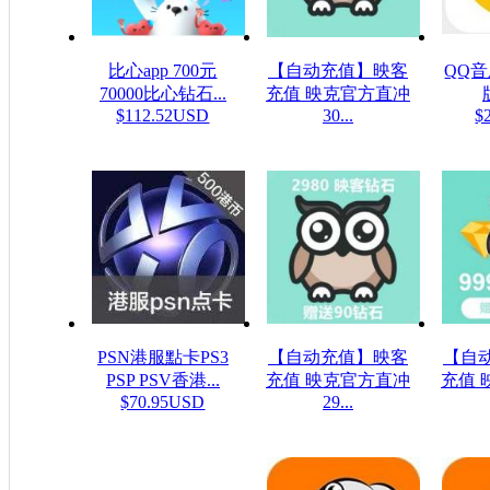
比心app 700元
【自动充值】映客
QQ
70000比心钻石...
充值 映克官方直冲
$112.52USD
30...
$
$5.32USD
PSN港服點卡PS3
【自动充值】映客
【自
PSP PSV香港...
充值 映克官方直冲
充值 
$70.95USD
29...
$48.23USD
$16