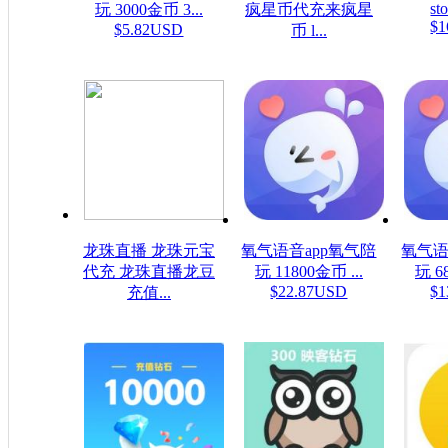
sto
玩 3000金币 3...
疯星币代充来疯星
$1
$5.82USD
币 l...
$16.08USD
龙珠直播 龙珠元宝
氧气语音app氧气陪
氧气语
代充 龙珠直播龙豆
玩 11800金币 ...
玩 6
$22.87USD
$1
充值...
$0.16USD