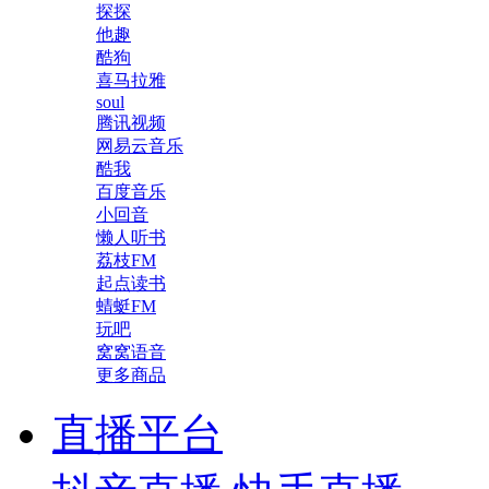
探探
他趣
酷狗
喜马拉雅
soul
腾讯视频
网易云音乐
酷我
百度音乐
小回音
懒人听书
荔枝FM
起点读书
蜻蜓FM
玩吧
窝窝语音
更多商品
直播平台