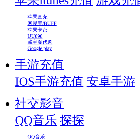
苹果itunes充值
游戏充
苹果直充
网易宝/BUFF
苹果卡密
UU898
藏宝阁代购
Google play
手游充值
IOS手游充值
安卓手游
社交影音
QQ音乐
探探
QQ音乐