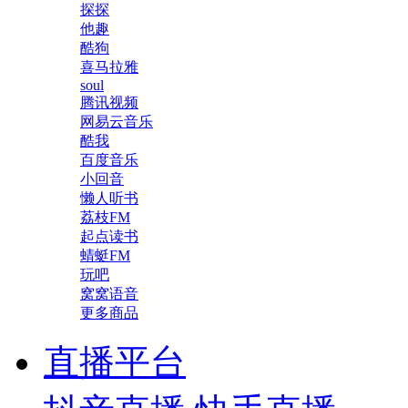
探探
他趣
酷狗
喜马拉雅
soul
腾讯视频
网易云音乐
酷我
百度音乐
小回音
懒人听书
荔枝FM
起点读书
蜻蜓FM
玩吧
窝窝语音
更多商品
直播平台