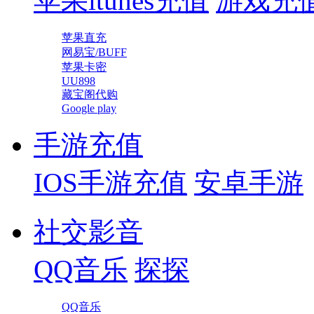
苹果itunes充值
游戏充
苹果直充
网易宝/BUFF
苹果卡密
UU898
藏宝阁代购
Google play
手游充值
IOS手游充值
安卓手游
社交影音
QQ音乐
探探
QQ音乐