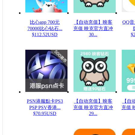
比心app 700元
【自动充值】映客
QQ
70000比心钻石...
充值 映克官方直冲
$112.52USD
30...
$
$5.32USD
PSN港服點卡PS3
【自动充值】映客
【自
PSP PSV香港...
充值 映克官方直冲
充值 
$70.95USD
29...
$48.23USD
$16