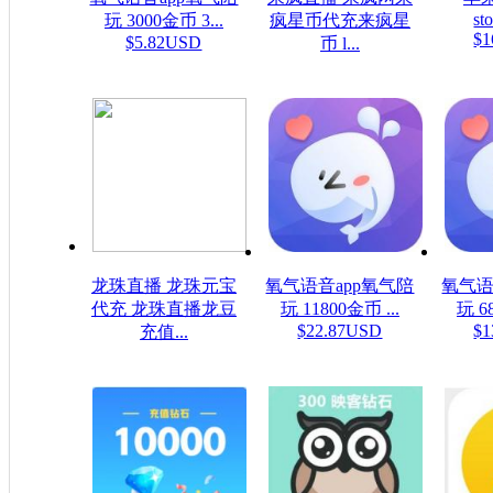
sto
玩 3000金币 3...
疯星币代充来疯星
$1
$5.82USD
币 l...
$16.08USD
龙珠直播 龙珠元宝
氧气语音app氧气陪
氧气语
代充 龙珠直播龙豆
玩 11800金币 ...
玩 6
$22.87USD
$1
充值...
$0.16USD