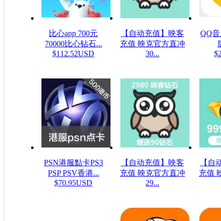
比心app 700元
【自动充值】映客
QQ
70000比心钻石...
充值 映克官方直冲
$112.52USD
30...
$
$5.32USD
PSN港服點卡PS3
【自动充值】映客
【自
PSP PSV香港...
充值 映克官方直冲
充值 
$70.95USD
29...
$48.23USD
$16