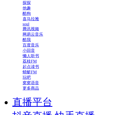
探探
他趣
酷狗
喜马拉雅
soul
腾讯视频
网易云音乐
酷我
百度音乐
小回音
懒人听书
荔枝FM
起点读书
蜻蜓FM
玩吧
窝窝语音
更多商品
直播平台