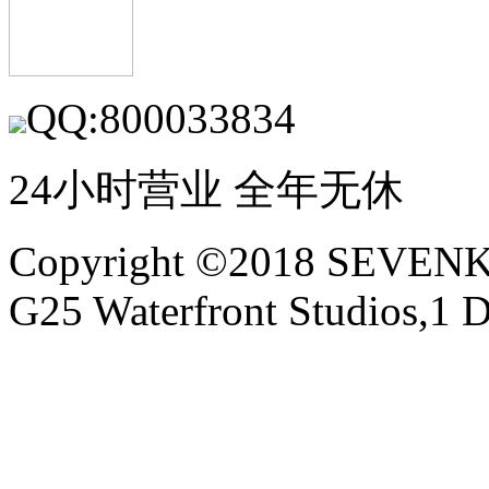
QQ:800033834
24小时营业 全年无休
Copyright ©2018 SEVE
G25 Waterfront Studios,1