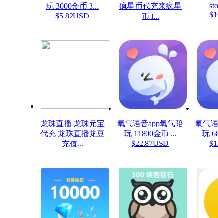
sto
玩 3000金币 3...
疯星币代充来疯星
$1
$5.82USD
币 l...
$16.08USD
龙珠直播 龙珠元宝
氧气语音app氧气陪
氧气语
代充 龙珠直播龙豆
玩 11800金币 ...
玩 6
$22.87USD
$1
充值...
$0.16USD