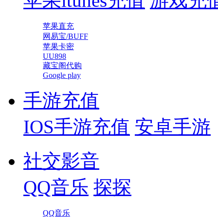
苹果itunes充值
游戏充
苹果直充
网易宝/BUFF
苹果卡密
UU898
藏宝阁代购
Google play
手游充值
IOS手游充值
安卓手游
社交影音
QQ音乐
探探
QQ音乐