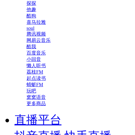
探探
他趣
酷狗
喜马拉雅
soul
腾讯视频
网易云音乐
酷我
百度音乐
小回音
懒人听书
荔枝FM
起点读书
蜻蜓FM
玩吧
窝窝语音
更多商品
直播平台