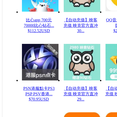
比心app 700元
【自动充值】映客
QQ
70000比心钻石...
充值 映克官方直冲
$112.52USD
30...
$
$5.32USD
PSN港服點卡PS3
【自动充值】映客
【自
PSP PSV香港...
充值 映克官方直冲
充值 
$70.95USD
29...
$48.23USD
$16