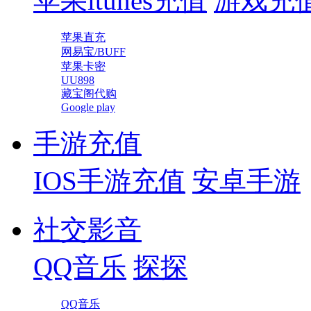
苹果itunes充值
游戏充
苹果直充
网易宝/BUFF
苹果卡密
UU898
藏宝阁代购
Google play
手游充值
IOS手游充值
安卓手游
社交影音
QQ音乐
探探
QQ音乐