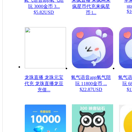
氧气语音app氧气陪
来疯直播 来疯网来
苹果
sto
玩 3000金币 3...
疯星币代充来疯星
$1
$5.82USD
币 l...
$16.08USD
龙珠直播 龙珠元宝
氧气语音app氧气陪
氧气语
代充 龙珠直播龙豆
玩 11800金币 ...
玩 6
$22.87USD
$1
充值...
$0.16USD